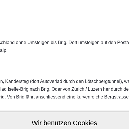
schland ohne Umsteigen bis Brig. Dort umsteigen auf den Postau
alp.
, Kandersteg (dort Autoverlad durch den Lötschbergtunnel), we
ad Iselle-Brig nach Brig. Oder von Zürich / Luzern her durch d
. Von Brig fährt anschliessend eine kurvenreiche Bergstrasse na
 den
Belalpbahnen
gebucht werden.
Wir benutzen Cookies