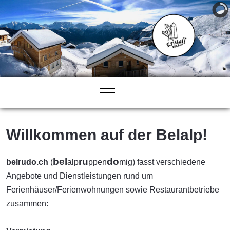
Mobile Menu Toggle
Willkommen auf der Belalp!
bel
ru
do
belrudo.ch
(
alp
ppen
mig) fasst verschiedene
Angebote und Dienstleistungen rund um
Ferienhäuser/Ferienwohnungen sowie Restaurantbetriebe
zusammen: