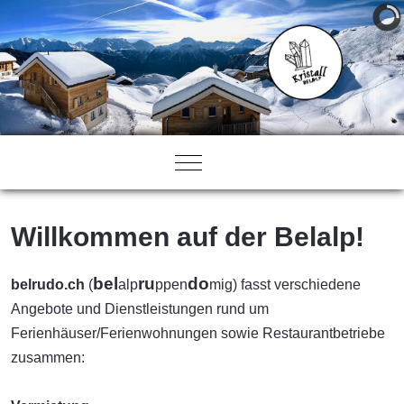
Mobile Menu Toggle
Willkommen auf der Belalp!
bel
ru
do
belrudo.ch
(
alp
ppen
mig) fasst verschiedene
Angebote und Dienstleistungen rund um
Ferienhäuser/Ferienwohnungen sowie Restaurantbetriebe
zusammen: